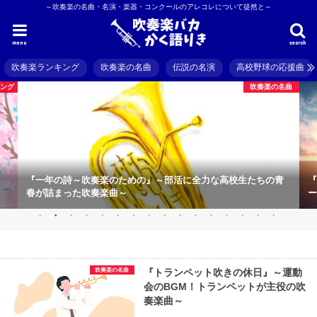
～吹奏楽の名曲・名演・楽器・コンクールのアレコレについて徒然と～
menu
search
吹奏楽ランキング
吹奏楽の名曲
伝説の名演
高校野球の応援曲
キング
吹奏楽の名曲
『一年の詩～吹奏楽のための』～部活に全力な高校生たちの青
『
春が詰まった吹奏楽曲～
ー
吹奏楽の名曲
『トランペット吹きの休日』～運動
会のBGM！トランペットが主役の吹
奏楽曲～