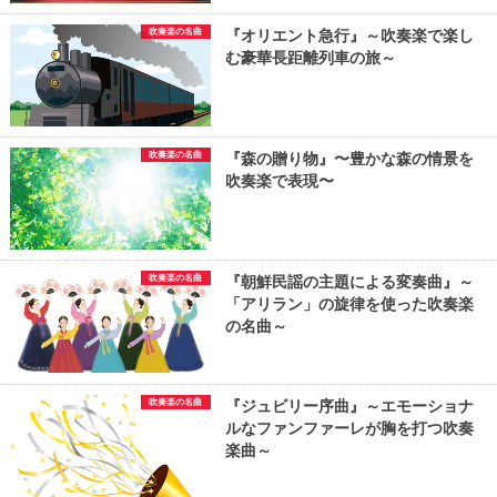
吹奏楽の名曲
『オリエント急行』～吹奏楽で楽し
む豪華長距離列車の旅～
吹奏楽の名曲
『森の贈り物』〜豊かな森の情景を
吹奏楽で表現〜
吹奏楽の名曲
『朝鮮民謡の主題による変奏曲』～
「アリラン」の旋律を使った吹奏楽
の名曲～
吹奏楽の名曲
『ジュビリー序曲』～エモーショナ
ルなファンファーレが胸を打つ吹奏
楽曲～