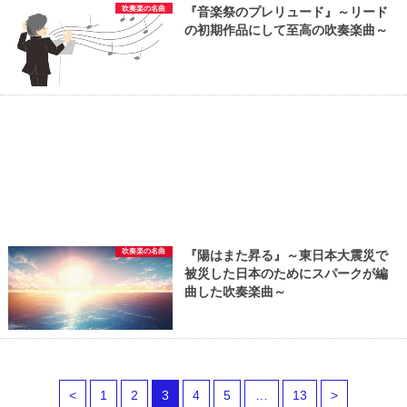
吹奏楽の名曲
『音楽祭のプレリュード』～リード
の初期作品にして至高の吹奏楽曲～
吹奏楽の名曲
『陽はまた昇る』～東日本大震災で
被災した日本のためにスパークが編
曲した吹奏楽曲～
<
1
2
3
4
5
…
13
>