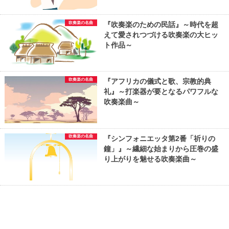
吹奏楽の名曲
『吹奏楽のための民話』～時代を超
えて愛されつづける吹奏楽の大ヒッ
ト作品～
吹奏楽の名曲
『アフリカの儀式と歌、宗教的典
礼』～打楽器が要となるパワフルな
吹奏楽曲～
吹奏楽の名曲
『シンフォニエッタ第2番「祈りの
鐘」』～繊細な始まりから圧巻の盛
り上がりを魅せる吹奏楽曲～