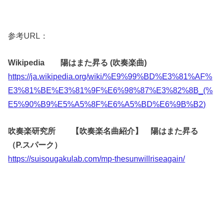
参考URL：
Wikipedia
陽はまた昇る (吹奏楽曲)
https://ja.wikipedia.org/wiki/%E9%99%BD%E3%81%AF%
E3%81%BE%E3%81%9F%E6%98%87%E3%82%8B_(%
E5%90%B9%E5%A5%8F%E6%A5%BD%E6%9B%B2)
吹奏楽研究所 【吹奏楽名曲紹介】 陽はまた昇る
（P.スパーク）
https://suisougakulab.com/mp-thesunwillriseagain/