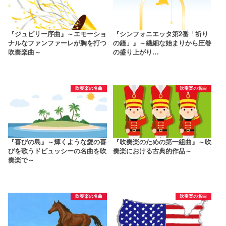
『ジュビリー序曲』～エモーショ
『シンフォニエッタ第2番「祈り
ナルなファンファーレが胸を打つ
の鐘」』～繊細な始まりから圧巻
吹奏楽曲～
の盛り上がり…
吹奏楽の名曲
吹奏楽の名曲
『喜びの島』～輝くような愛の喜
『吹奏楽のための第一組曲』～吹
びを歌うドビュッシーの名曲を吹
奏楽における古典的作品～
奏楽で～
吹奏楽の名曲
吹奏楽の名曲