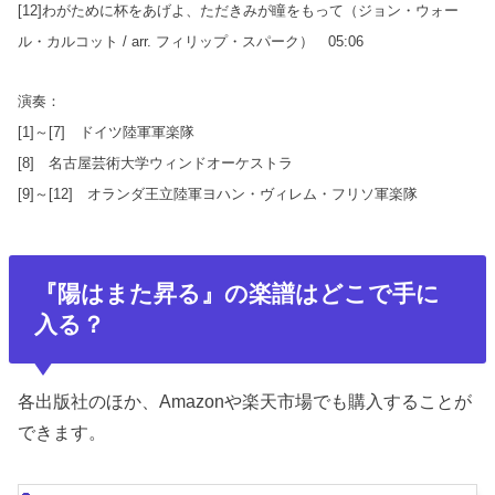
[12]わがために杯をあげよ、ただきみが瞳をもって（ジョン・ウォー
ル・カルコット / arr. フィリップ・スパーク） 05:06
演奏：
[1]～[7] ドイツ陸軍軍楽隊
[8] 名古屋芸術大学ウィンドオーケストラ
[9]～[12] オランダ王立陸軍ヨハン・ヴィレム・フリソ軍楽隊
『
陽はまた昇る
』の楽譜
はどこで手に
入る？
各出版社のほか、Amazonや楽天市場でも購入することが
できます。