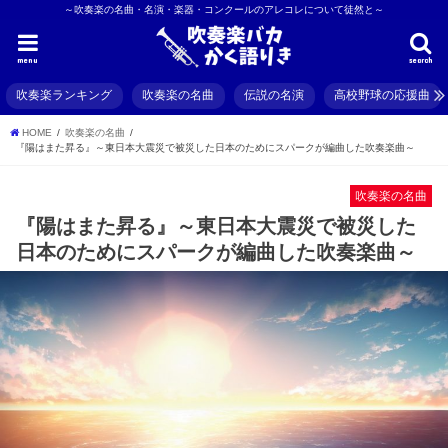
～吹奏楽の名曲・名演・楽器・コンクールのアレコレについて徒然と～
menu
search
吹奏楽ランキング
吹奏楽の名曲
伝説の名演
高校野球の応援曲
HOME
吹奏楽の名曲
『陽はまた昇る』～東日本大震災で被災した日本のためにスパークが編曲した吹奏楽曲～
吹奏楽の名曲
『陽はまた昇る』～東日本大震災で被災した
日本のためにスパークが編曲した吹奏楽曲～