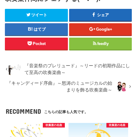
ツイート
シェア
はてブ
Google+
Pocket
feedly
『音楽祭のプレリュード』～リードの初期作品にし
て至高の吹奏楽曲～
『キャンディード序曲』～怒涛のミュージカルの始
まりを飾る吹奏楽曲～
RECOMMEND
こちらの記事も人気です。
吹奏楽の名曲
吹奏楽の名曲