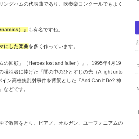
リングハムの代表曲であり、吹奏楽コンクールでもよく
namics）』
も有名ですね。
マにした楽曲
を多く作っています。
eroes lost and fallen）』、1995年4月19
者に捧げた『闇の中のひとすじの光（A light unto
ンバイン高校銃乱射事件を背景とした『And Can It Be? 神
』などです。
学で教鞭をとり、ピアノ、オルガン、ユーフォニアムの