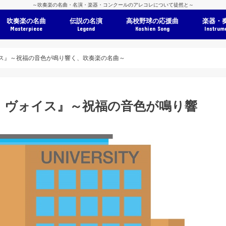
～吹奏楽の名曲・名演・楽器・コンクールのアレコレについて徒然と～
吹奏楽の名曲
伝説の名演
高校野球の応援曲
楽器・
Masterpiece
Legend
Koshien Song
Instrum
ス』～祝福の音色が鳴り響く、吹奏楽の名曲～
・ヴォイス』～祝福の音色が鳴り響