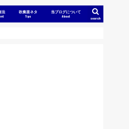
奏法
吹奏楽ネタ
当ブログについて
ent
Tips
About
search