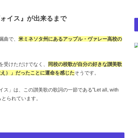
ヴォイス』が出来るまで
嘱曲で、
米ミネソタ州にあるアップル・ヴァレー高校の
を受けただけでなく、
同校の校歌が自分の好きな讃美歌
ng（来りて歌え）」だったことに運命を感じた
そうです。
、この讃美歌の歌詞の一節である”Let all, with
oice.”からとられています。