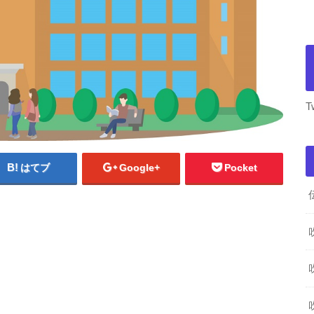
T
はてブ
Google+
Pocket