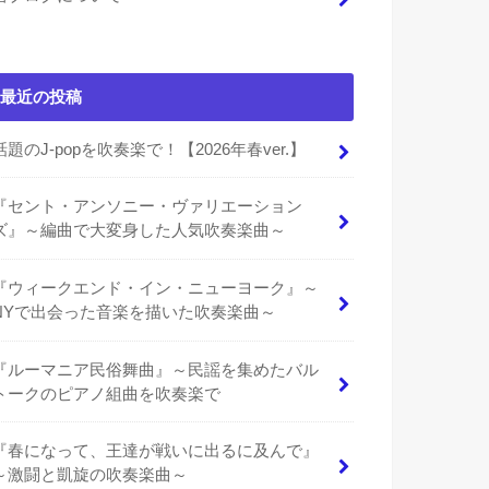
最近の投稿
話題のJ-popを吹奏楽で！【2026年春ver.】
『セント・アンソニー・ヴァリエーション
ズ』～編曲で大変身した人気吹奏楽曲～
『ウィークエンド・イン・ニューヨーク』～
NYで出会った音楽を描いた吹奏楽曲～
『ルーマニア民俗舞曲』～民謡を集めたバル
トークのピアノ組曲を吹奏楽で
『春になって、王達が戦いに出るに及んで』
～激闘と凱旋の吹奏楽曲～