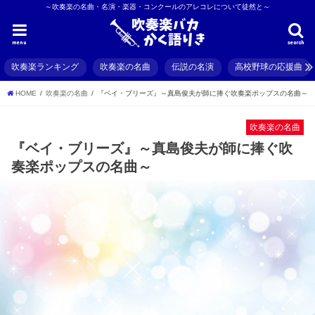
～吹奏楽の名曲・名演・楽器・コンクールのアレコレについて徒然と～
menu
search
吹奏楽ランキング
吹奏楽の名曲
伝説の名演
高校野球の応援曲
HOME
吹奏楽の名曲
『ベイ・ブリーズ』～真島俊夫が師に捧ぐ吹奏楽ポップスの名曲～
吹奏楽の名曲
『ベイ・ブリーズ』～真島俊夫が師に捧ぐ吹
奏楽ポップスの名曲～