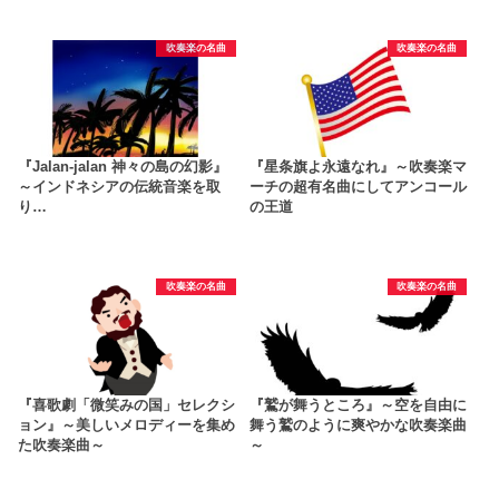
吹奏楽の名曲
吹奏楽の名曲
『Jalan-jalan 神々の島の幻影』
『星条旗よ永遠なれ』～吹奏楽マ
～インドネシアの伝統音楽を取
ーチの超有名曲にしてアンコール
り…
の王道
吹奏楽の名曲
吹奏楽の名曲
『喜歌劇「微笑みの国」セレクシ
『鷲が舞うところ』～空を自由に
ョン』～美しいメロディーを集め
舞う鷲のように爽やかな吹奏楽曲
た吹奏楽曲～
～