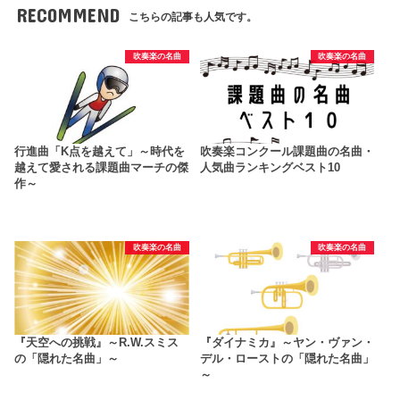
RECOMMEND
こちらの記事も人気です。
吹奏楽の名曲
吹奏楽の名曲
行進曲「K点を越えて」～時代を
吹奏楽コンクール課題曲の名曲・
越えて愛される課題曲マーチの傑
人気曲ランキングベスト10
作～
吹奏楽の名曲
吹奏楽の名曲
『天空への挑戦』～R.W.スミス
『ダイナミカ』～ヤン・ヴァン・
の「隠れた名曲」～
デル・ローストの「隠れた名曲」
～