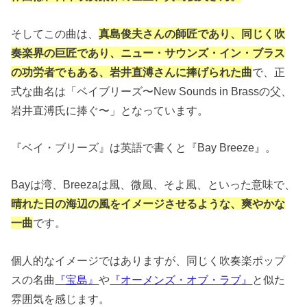
そしてこの曲は、
真島俊夫さんの師匠であり、同じく吹
奏楽界の巨匠であり、ニュー・サウンズ・イン・ブラス
の功労者でもある、岩井直溥さんに捧げられた曲
で、正
式な曲名は「ベイブリーズ〜New Sounds in Brassの父、
岩井直溥氏に捧ぐ〜」となっています。
『ベイ・ブリーズ』は英語で書くと『Bay Breeze』。
Bayは湾、Breezaは風、微風、そよ風、といった意味で、
晴れた日の海辺の風をイメージさせるような、爽やかな
一曲
です。
個人的なイメージではありますが、同じく吹奏楽ポップ
スの名曲
『宝島』
や
『オーメンズ・オブ・ラブ』
と似た
雰囲気を感じます。