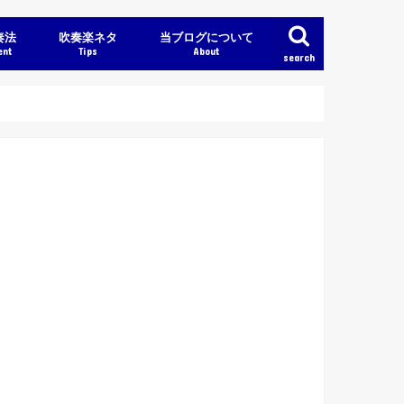
奏法
吹奏楽ネタ
当ブログについて
ent
Tips
About
search