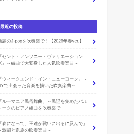
最近の投稿
話題のJ-popを吹奏楽で！【2026年春ver.】
『セント・アンソニー・ヴァリエーション
ズ』～編曲で大変身した人気吹奏楽曲～
『ウィークエンド・イン・ニューヨーク』～
NYで出会った音楽を描いた吹奏楽曲～
『ルーマニア民俗舞曲』～民謡を集めたバル
トークのピアノ組曲を吹奏楽で
『春になって、王達が戦いに出るに及んで』
～激闘と凱旋の吹奏楽曲～