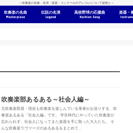
～吹奏楽の名曲・名演・楽器・コンクールのアレコレについて徒然と～
吹奏楽の名曲
伝説の名演
高校野球の応援曲
楽器・
Masterpiece
Legend
Koshien Song
Instrum
吹奏楽部あるある～社会人編～
元吹奏楽部員・現在も吹奏楽を楽しんでいる筆者がお送りする、吹
奏楽あるある「社会人編」です。 学生時代にやっていた吹奏楽が
忘れられず、社会人になってまた楽器を手に取った大人たち。 そ
んな吹奏楽ラヴァーズのあるあるをまとめて…